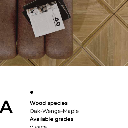
.
CA
Wood species
Oak-Wenge-Maple
Available grades
Vivace