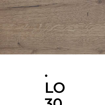
.
LO
30