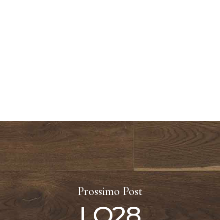
Prossimo Post
LO28